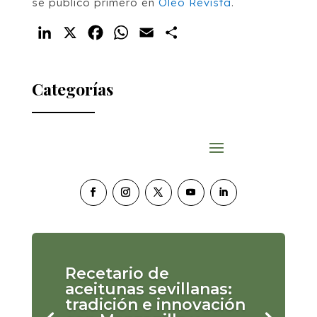
se publicó primero en
Oleo Revista
.
LinkedIn
X
Facebook
WhatsApp
Email
Compartir
Categorías
Recetario de
aceitunas sevillanas:
tradición e innovación