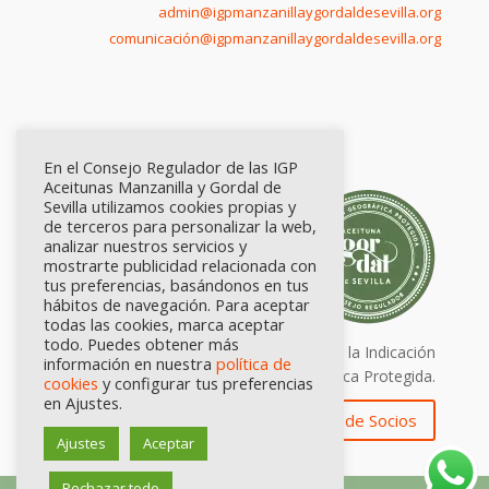
admin@igpmanzanillaygordaldesevilla.org
comunicación@igpmanzanillaygordaldesevilla.org
En el Consejo Regulador de las IGP
Aceitunas Manzanilla y Gordal de
Sevilla utilizamos cookies propias y
de terceros para personalizar la web,
analizar nuestros servicios y
mostrarte publicidad relacionada con
tus preferencias, basándonos en tus
hábitos de navegación. Para aceptar
todas las cookies, marca aceptar
todo. Puedes obtener más
Calidad certificada por Origen. Sellos de la Indicación
información en nuestra
política de
Geográfica Protegida.
cookies
y configurar tus preferencias
en Ajustes.
Zona de Socios
Ajustes
Aceptar
Rechazar todo