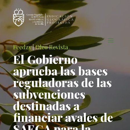
Feedzy
|
Oleo Revista
El Gobierno
aprueba las bases
reguladoras de las
subvenciones
destinadas a
financiar avales de
SAECA para la