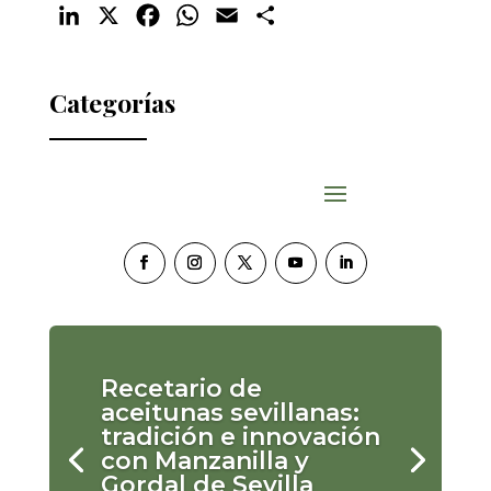
LinkedIn
X
Facebook
WhatsApp
Email
Compartir
Categorías
Recetario de
aceitunas sevillanas:
tradición e innovación
con Manzanilla y
Gordal de Sevilla