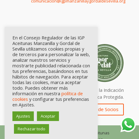
comunicación@igpmanzanillaygordaldesevilla.org
En el Consejo Regulador de las IGP
Aceitunas Manzanilla y Gordal de
Sevilla utilizamos cookies propias y
de terceros para personalizar la web,
analizar nuestros servicios y
mostrarte publicidad relacionada con
tus preferencias, basándonos en tus
hábitos de navegación. Para aceptar
todas las cookies, marca aceptar
todo. Puedes obtener más
Calidad certificada por Origen. Sellos de la Indicación
información en nuestra
política de
Geográfica Protegida.
cookies
y configurar tus preferencias
en Ajustes.
Zona de Socios
Ajustes
Aceptar
Rechazar todo
© Consejo Regulador de las IGP Aceitunas