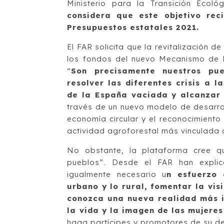
Ministerio para la Transición Ecol
considera que este objetivo reci
Presupuestos estatales 2021.
El FAR solicita que la revitalización d
los fondos del nuevo Mecanismo de Re
“
Son precisamente nuestros pu
resolver las diferentes crisis a 
de la España vaciada y alcanzar l
través de un nuevo modelo de desarrol
economía circular y el reconocimiento 
actividad agroforestal más vinculada co
No obstante, la plataforma cree q
pueblos”. Desde el FAR han expli
igualmente necesario u
n esfuerzo 
urbano y lo rural, fomentar la vis
conozca una nueva realidad más i
la vida y la imagen de las mujeres
haga partícipes y promotores de su de