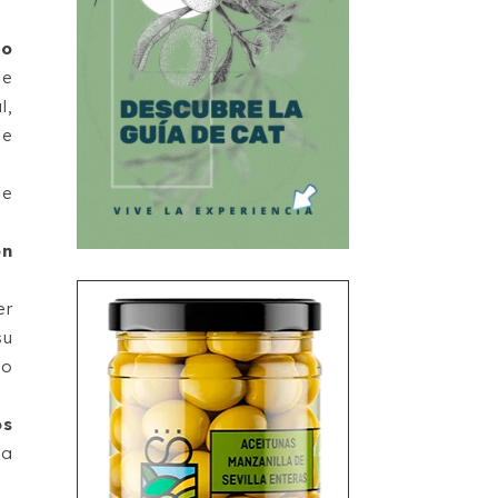
eo
de
l,
de
de
ón
er
su
io
os
la