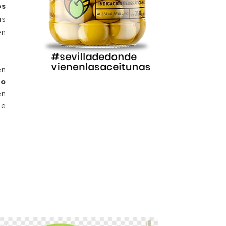
os
as
en
en
io
en
de