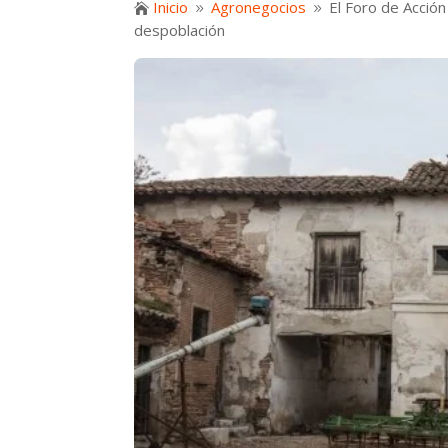
Inicio
Agronegocios
El Foro de Acció

9
9
despoblación