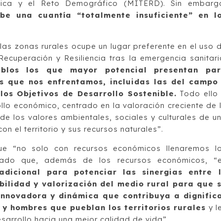
ógica y el Reto Demográfico (MITERD). Sin embarg
be una cuantía “totalmente insuficiente” en l
e las zonas rurales ocupe un lugar preferente en el uso 
cuperación y Resiliencia tras la emergencia sanitari
eblos los que mayor potencial presentan pa
las que nos enfrentamos, incluidas las del campo
os Objetivos de Desarrollo Sostenible.
Todo ello
lo económico, centrado en la valoración creciente de 
de los valores ambientales, sociales y culturales de u
n el territorio y sus recursos naturales”.
ue “no solo con recursos económicos llenaremos l
cado que, además de los recursos económicos, “
adicional para potenciar las sinergias entre 
ibilidad y valorización del medio rural para que 
nnovadora y dinámica que contribuya a dignific
 y hombres que pueblan los territorios rurales
y l
sarrollo hacia una mejor calidad de vida”.