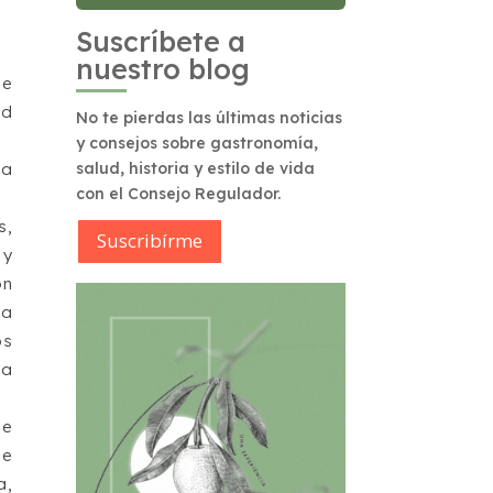
Suscríbete a
nuestro blog
de
ad
No te pierdas las últimas noticias
y consejos sobre gastronomía,
la
salud, historia y estilo de vida
con el Consejo Regulador.
s,
Suscribírme
 y
ón
la
os
 a
de
de
a,