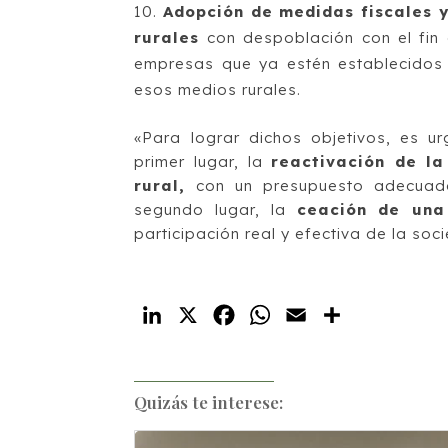
Adopción de medidas fiscales y
rurales
con despoblación con el fin
empresas que ya estén establecidos
esos medios rurales.
«Para lograr dichos objetivos, es u
primer lugar, la
reactivación de la
rural,
con un presupuesto adecuado
segundo lugar, la
ceación de una
participación real y efectiva de la soc
LinkedIn
X
Facebook
WhatsApp
Email
Compartir
Quizás te interese: