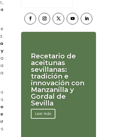
o,
os
de
a.
ra
 y
Recetario de
 a
aceitunas
la
sevillanas:
na
tradición e
innovación con
Manzanilla y
os
Gordal de
es
Sevilla
lo
se
Leer más
ar
es