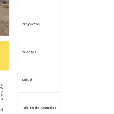
Proyectos
Recetas
Salud
es
ra
de
es
ta
Tablón de Anuncios
el