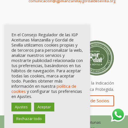
comunicación@igpmanzanillaygordaldesevilla.org
En el Consejo Regulador de las IGP
Aceitunas Manzanilla y Gordal de
Sevilla utilizamos cookies propias y
de terceros para personalizar la web,
analizar nuestros servicios y
mostrarte publicidad relacionada con
tus preferencias, basándonos en tus
hábitos de navegación. Para aceptar
todas las cookies, marca aceptar
todo. Puedes obtener más
Calidad certificada por Origen. Sellos de la Indicación
información en nuestra
política de
Geográfica Protegida.
cookies
y configurar tus preferencias
en Ajustes.
Zona de Socios
Ajustes
Aceptar
Rechazar todo
© Consejo Regulador de las IGP Aceitunas