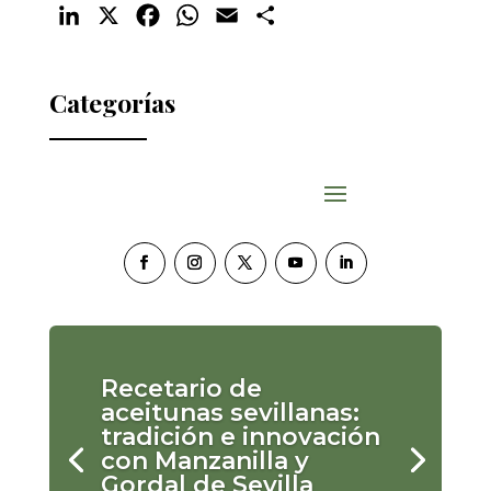
LinkedIn
X
Facebook
WhatsApp
Email
Compartir
Categorías
Recetario de
aceitunas sevillanas:
tradición e innovación
con Manzanilla y
Gordal de Sevilla