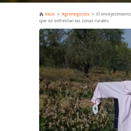
Inicio
Agronegocios
El envejecimient

9
9
que se enfrentan las zonas rurales