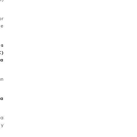
or
de
es
C)
la
an
ra
ra
 y