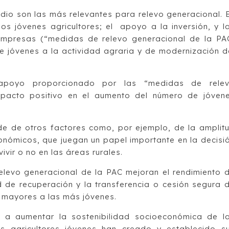
dio son las más relevantes para relevo generacional. 
os jóvenes agricultores; el apoyo a la inversión, y l
presas (“medidas de relevo generacional de la PA
e jóvenes a la actividad agraria y de modernización d
 apoyo proporcionado por las “medidas de rele
mpacto positivo en el aumento del número de jóven
e de otros factores como, por ejemplo, de la amplit
conómicos, que juegan un papel importante en la decisi
ivir o no en las áreas rurales.
levo generacional de la PAC mejoran el rendimiento 
 de recuperación y la transferencia o cesión segura 
 mayores a las más jóvenes.
 a aumentar la sostenibilidad socioeconómica de l
s agricultores jóvenes han creado y establecido s