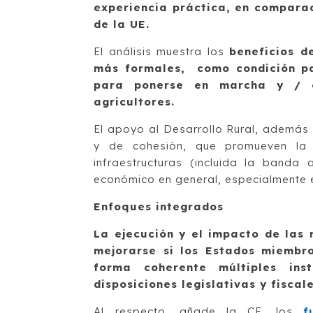
experiencia práctica, en comparac
de la UE.
El análisis muestra los
beneficios d
más formales, como condición pa
para ponerse en marcha y / 
agricultores.
El apoyo al Desarrollo Rural, además 
y de cohesión, que promueven la di
infraestructuras (incluida la banda 
económico en general, especialmente e
Enfoques integrados
La ejecución y el impacto de las
mejorarse si los Estados miembr
forma coherente múltiples in
disposiciones legislativas y fisca
Al respecto, añade la CE, los
f