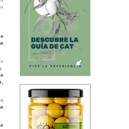
us
an
la
os
 y
yo
a,
ha
úa
ue