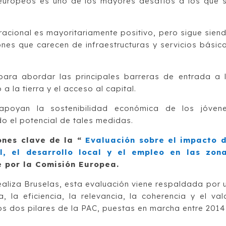
s europeos es uno de los mayores desafíos a los que 
racional es mayoritariamente positivo, pero sigue sien
ones que carecen de infraestructuras y servicios básic
para abordar las principales barreras de entrada a 
 la tierra y el acceso al capital.
apoyan la sostenibilidad económica de los jóven
do el potencial de tales medidas.
ones clave de la “
Evaluación sobre el impacto 
l, el desarrollo local y el empleo en las zon
 por la Comisión Europea.
ealiza Bruselas, esta evaluación viene respaldada por 
, la eficiencia, la relevancia, la coherencia y el val
os dos pilares de la PAC, puestas en marcha entre 2014