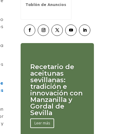
se
Tablón de Anuncios
do
os
la
es
Recetario de
aceitunas
sevillanas:
de
tradición e
as
innovación con
Manzanilla y
Gordal de
un
Sevilla
or
Leer más
 y