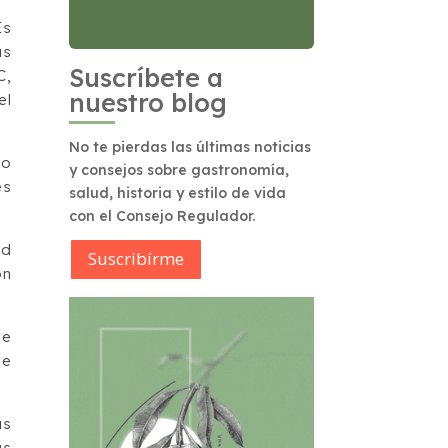
Es
as
Suscríbete a
C,
nuestro blog
el
No te pierdas las últimas noticias
vo
y consejos sobre gastronomía,
es
salud, historia y estilo de vida
con el Consejo Regulador.
ud
Suscribírme
ón
de
de
as
us