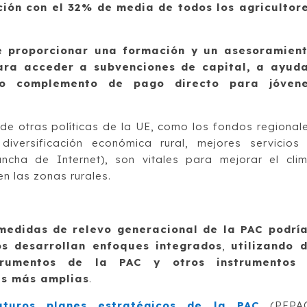
ión con el 32% de media de todos los agricultor
e proporcionar una formación y un asesoramien
ra acceder a subvenciones de capital, a ayud
o complemento de pago directo para jóven
de otras políticas de la UE, como los fondos regional
versificación económica rural, mejores servicios
ancha de Internet), son vitales para mejorar el cli
n las zonas rurales.
 medidas de relevo generacional de la PAC podrí
os desarrollan enfoques integrados
,
utilizando 
strumentos de la PAC y otros instrumentos
les más amplias
.
uturos planes estratégicos de la PAC
(PEPA