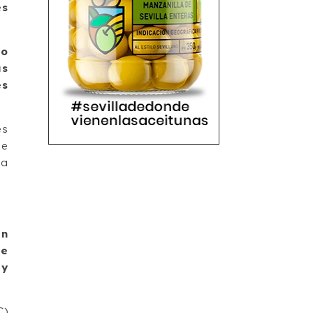
es
to
as
es
es
 e
ma
an
de
 y
C)