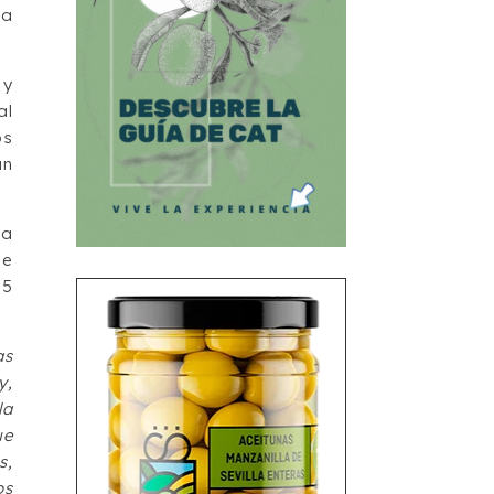
la
 y
al
os
un
la
de
,5
as
y,
la
ue
s,
os