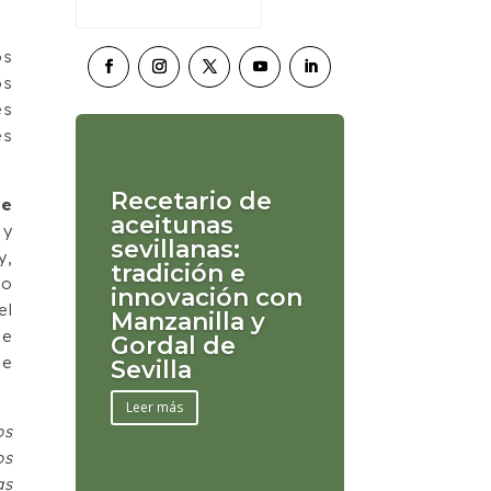
os
os
es
es
Recetario de
ue
aceitunas
 y
sevillanas:
y,
tradición e
to
innovación con
el
Manzanilla y
ue
Gordal de
de
Sevilla
Leer más
os
os
as