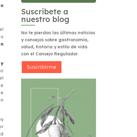
en
Suscríbete a
nuestro blog
el
No te pierdas las últimas noticias
os
y consejos sobre gastronomía,
an
salud, historia y estilo de vida
con el Consejo Regulador.
 y
Suscribírme
go
el
ne
ue
en
uy
or
ad