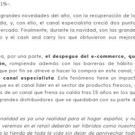
,1%–.
 grandes novedades del año, con la recuperación de l
a, y, con ello, el canal especialista creció dos punt
ercado. Finalmente, durante la navidad, son las grand
do y el cash and carry los que obtuvieron sus mejor
ca, por una parte,
el despegue del e-commerce, q
ón,
rompiendo además con las barreras de hábito
ue por fin se atreve a hacer la compra en este canal; 
 canal especialista
. Este fenómeno tiene un impac
que es el canal líder en el sector de productos frescos, 
e un canal que frena su caída tras 15 años en los q
grandes distribuidores que se quedaban con su parte 
alidad es ya una realidad para el hogar español, y n
 veremos en el retail deberán ser híbridos como nuestr
 la tienda de toda la vida sin dejar de aprovechar tod