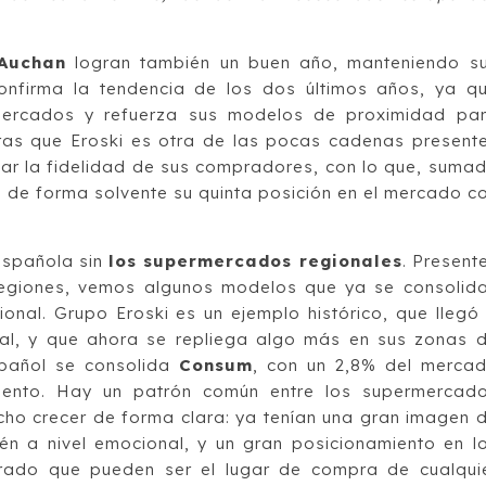
 Auchan
logran también un buen año, manteniendo s
onfirma la tendencia de los dos últimos años, ya q
mercados y refuerza sus modelos de proximidad pa
ras que Eroski es otra de las pocas cadenas present
tar la fidelidad de sus compradores, con lo que, suma
e de forma solvente su quinta posición en el mercado c
española sin
los supermercados regionales
. Present
regiones, vemos algunos modelos que ya se consolid
ional. Grupo Eroski es un ejemplo histórico, que llegó
al, y que ahora se repliega algo más en sus zonas 
spañol se consolida
Consum
, con un 2,8% del merca
miento. Hay un patrón común entre los supermercad
cho crecer de forma clara: ya tenían una gran imagen 
ién a nivel emocional, y un gran posicionamiento en l
rado que pueden ser el lugar de compra de cualqui