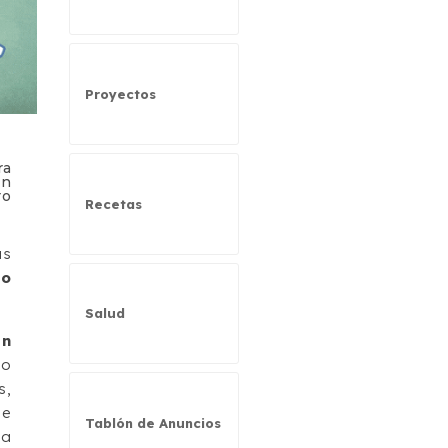
Proyectos
ra
un
ro
Recetas
as
do
Salud
en
ño
s,
se
Tablón de Anuncios
la