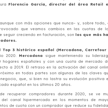
ura
Florencio García, director del área Retail 
–aunque con más opciones que nunca– y, sobre todo, 
a provocado que veamos cambios en las cuotas de l
e seguir creciendo en facturación, son
los que más h
radores.
l Top 3 histórico español (Mercadona, Carrefour
año 2020.
Mercadona
sigue manteniendo su lideraz
0 hogares españoles y con una cuota de mercado d
cto a 2019. El retraso en la activación del canal onli
 próximo en todas partes son algunas de las claves q
negocio, que, si bien no lastra su evolución positiva 
cado español en los últimos 20 años.
de recuperar compradores durante 2020, se ve m
n del canal hipermercado en los momentos de may
puntos de cuota con un comprador que reduce su fidelid