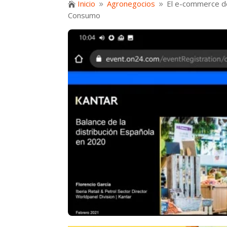
Inicio
Agronegocios
El e-commerce de

9
9
Consumo