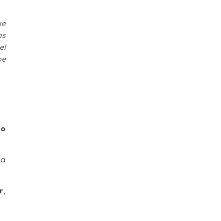
ue
as
el
be
do
ma
r
,