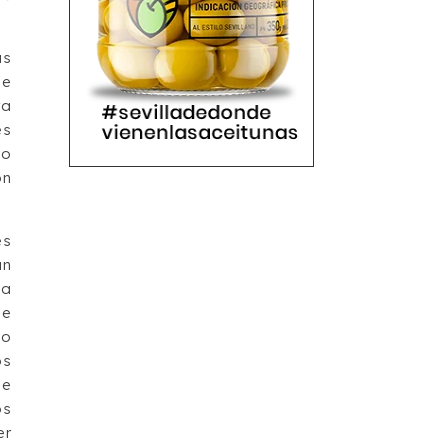
us
ue
ra
es
do
on
es
an
 a
de
do
os
de
os
er