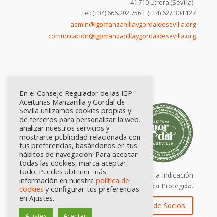
41.710 Utrera (Sevilla)
tel: (+34) 666.202.756 | (+34) 627.304.127
admin@igpmanzanillaygordaldesevilla.org
comunicación@igpmanzanillaygordaldesevilla.org
En el Consejo Regulador de las IGP
Aceitunas Manzanilla y Gordal de
Sevilla utilizamos cookies propias y
de terceros para personalizar la web,
analizar nuestros servicios y
mostrarte publicidad relacionada con
tus preferencias, basándonos en tus
hábitos de navegación. Para aceptar
todas las cookies, marca aceptar
todo. Puedes obtener más
Calidad certificada por Origen. Sellos de la Indicación
información en nuestra
política de
Geográfica Protegida.
cookies
y configurar tus preferencias
en Ajustes.
Zona de Socios
Ajustes
Aceptar