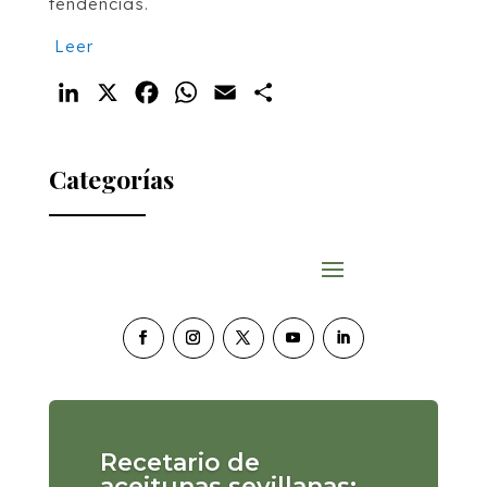
tendencias.
Leer
LinkedIn
X
Facebook
WhatsApp
Email
Compartir
Categorías
Recetario de
aceitunas sevillanas: