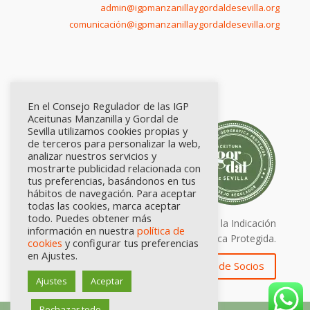
admin@igpmanzanillaygordaldesevilla.org
comunicación@igpmanzanillaygordaldesevilla.org
En el Consejo Regulador de las IGP
Aceitunas Manzanilla y Gordal de
Sevilla utilizamos cookies propias y
de terceros para personalizar la web,
analizar nuestros servicios y
mostrarte publicidad relacionada con
tus preferencias, basándonos en tus
hábitos de navegación. Para aceptar
todas las cookies, marca aceptar
todo. Puedes obtener más
Calidad certificada por Origen. Sellos de la Indicación
información en nuestra
política de
Geográfica Protegida.
cookies
y configurar tus preferencias
en Ajustes.
Zona de Socios
Ajustes
Aceptar
Rechazar todo