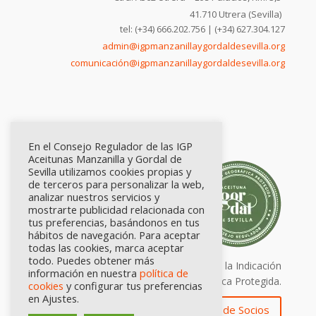
41.710 Utrera (Sevilla)
tel: (+34) 666.202.756 | (+34) 627.304.127
admin@igpmanzanillaygordaldesevilla.org
comunicación@igpmanzanillaygordaldesevilla.org
En el Consejo Regulador de las IGP
Aceitunas Manzanilla y Gordal de
Sevilla utilizamos cookies propias y
de terceros para personalizar la web,
analizar nuestros servicios y
mostrarte publicidad relacionada con
tus preferencias, basándonos en tus
hábitos de navegación. Para aceptar
todas las cookies, marca aceptar
todo. Puedes obtener más
Calidad certificada por Origen. Sellos de la Indicación
información en nuestra
política de
Geográfica Protegida.
cookies
y configurar tus preferencias
en Ajustes.
Zona de Socios