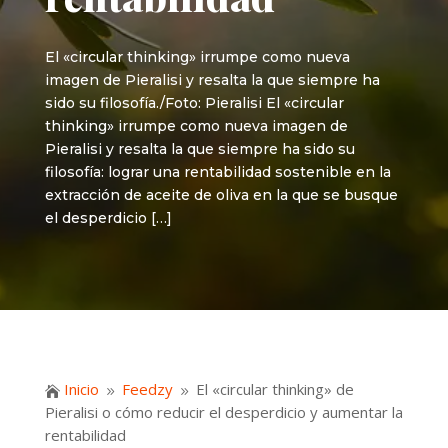
El «circular thinking» irrumpe como nueva
imagen de Pieralisi y resalta la que siempre ha
sido su filosofía./Foto: Pieralisi El «circular
thinking» irrumpe como nueva imagen de
Pieralisi y resalta la que siempre ha sido su
filosofía: lograr una rentabilidad sostenible en la
extracción de aceite de oliva en la que se busque
el desperdicio […]
Inicio
Feedzy
El «circular thinking» de

9
9
Pieralisi o cómo reducir el desperdicio y aumentar la
rentabilidad