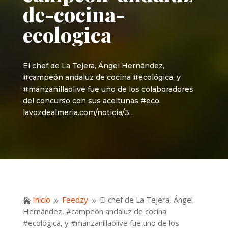
de-cocina-
ecologica
El chef de La Tejera, Ángel Hernández,
#campeón andaluz de cocina #ecológica, y
#manzanillaolive fue uno de los colaboradores
del concurso con sus aceitunas #eco.
lavozdealmeria.com/noticia/3…
Inicio
Feedzy
El chef de La Tejera, Ángel

9
9
Hernández, #campeón andaluz de cocina
#ecológica, y #manzanillaolive fue uno de los