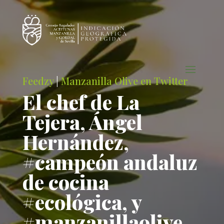
Feedzy
|
Manzanilla Olive en Twitter
El chef de La
Tejera, Ángel
Hernández,
#campeón andaluz
de cocina
#ecológica, y
#manzanillaolive