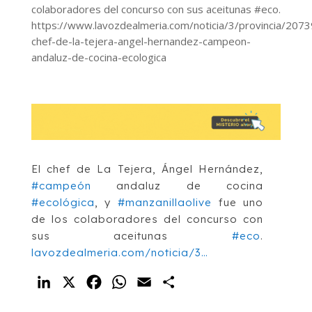
colaboradores del concurso con sus aceitunas #eco.
https://www.lavozdealmeria.com/noticia/3/provincia/2073
chef-de-la-tejera-angel-hernandez-campeon-
andaluz-de-cocina-ecologica
El chef de La Tejera, Ángel Hernández,
#campeón
andaluz de cocina
#ecológica
, y
#manzanillaolive
fue uno
de los colaboradores del concurso con
sus aceitunas
#eco
.
lavozdealmeria.com/noticia/3…
LinkedIn
X
Facebook
WhatsApp
Email
Compartir