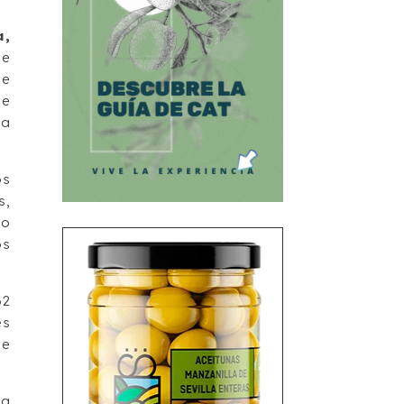
a,
de
se
se
ha
os
s,
no
os
62
es
de
kg