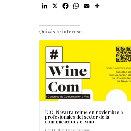
LinkedIn
X
Facebook
WhatsApp
Email
Compartir
Quizás te interese:
D.O. Navarra reúne en noviembre a
profesionales del sector de la
comunicación y el vino
Oct 11, 2021
| 0 Comentario