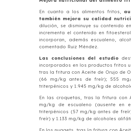
Mejora nutricional del alimento fri
En cuanto a los alimentos fritos,
au
también mejora su calidad nutrici
dilución, se disminuye su contenido e
incrementa el contenido en fitoestero
incorporan, además escualeno, alcoho
comentado Ruiz Méndez.
Las conclusiones del estudio
dest
incorporados en los productos fritos u
tras la fritura con Aceite de Orujo de
(66 mg/kg antes de freír); 555 mg/
triterpénicos y 1.945 mg/kg de alcohole
En las croquetas, tras la fritura con
mg/kg de escualeno (ausente en el
triterpénicos (57 mg/kg antes de freí
freír) y 1.133 mg/kg de alcoholes alifá
En los nuggets, tras la fritura con Ac