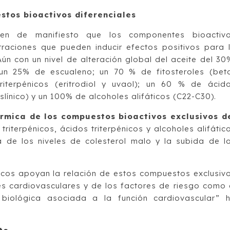
stos bioactivos diferenciales
n de manifiesto que los componentes bioactiv
traciones que pueden inducir efectos positivos para 
ún con un nivel de alteración global del aceite del 30
 un 25% de escualeno; un 70 % de fitosteroles (bet
riterpénicos (eritrodiol y uvaol); un 60 % de ácid
aslínico) y un 100% de alcoholes alifáticos (C22-C30).
rmica de los compuestos bioactivos exclusivos d
 triterpénicos, ácidos triterpénicos y alcoholes alifátic
 de los niveles de colesterol malo y la subida de l
nicos apoyan la relación de estos compuestos exclusiv
s cardiovasculares y de los factores de riesgo como 
 biológica asociada a la función cardiovascular” 