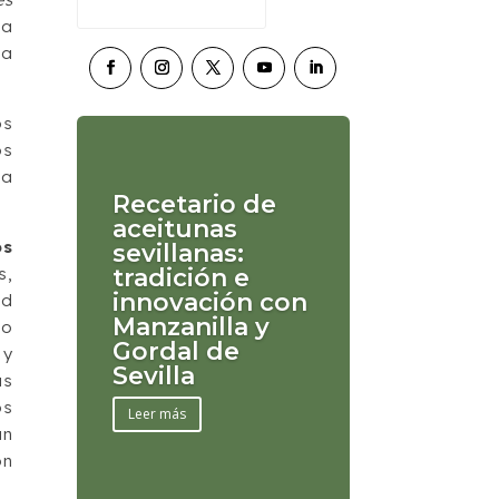
la
la
os
os
la
Recetario de
aceitunas
os
sevillanas:
s,
tradición e
innovación con
ad
Manzanilla y
bo
Gordal de
 y
Sevilla
as
os
Leer más
an
on