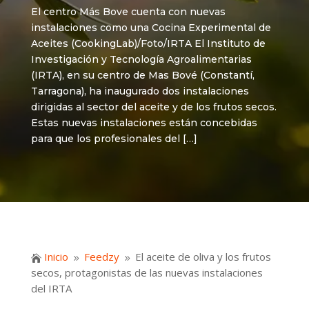
El centro Más Bove cuenta con nuevas
instalaciones como una Cocina Experimental de
Aceites (CookingLab)/Foto/IRTA El Instituto de
Investigación y Tecnología Agroalimentarias
(IRTA), en su centro de Mas Bové (Constantí,
Tarragona), ha inaugurado dos instalaciones
dirigidas al sector del aceite y de los frutos secos.
Estas nuevas instalaciones están concebidas
para que los profesionales del […]
Inicio
Feedzy
El aceite de oliva y los frutos

9
9
secos, protagonistas de las nuevas instalaciones
del IRTA