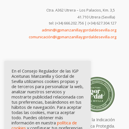
Ctra. A362 Utrera – Los Palacios, Km. 3,5
41.710 Utrera (Sevilla)
tel: (+34) 666.202.756 | (+34) 627.304.127
admin@igpmanzanillaygordaldesevilla.org
comunicación@igpmanzanillaygordaldesevilla.org
En el Consejo Regulador de las IGP
Aceitunas Manzanilla y Gordal de
Sevilla utilizamos cookies propias y
de terceros para personalizar la web,
analizar nuestros servicios y
mostrarte publicidad relacionada con
tus preferencias, basándonos en tus
hábitos de navegación. Para aceptar
todas las cookies, marca aceptar
todo. Puedes obtener más
Calidad certificada por Origen. Sellos de la Indicación
información en nuestra
política de
Geográfica Protegida.
cookies
y configurar tus preferencias