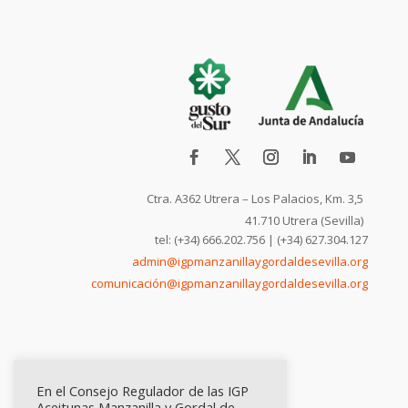
Ctra. A362 Utrera – Los Palacios, Km. 3,5
41.710 Utrera (Sevilla)
tel: (+34) 666.202.756 | (+34) 627.304.127
admin@igpmanzanillaygordaldesevilla.org
comunicación@igpmanzanillaygordaldesevilla.org
En el Consejo Regulador de las IGP
Aceitunas Manzanilla y Gordal de