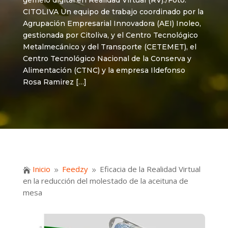
gemelo digital en Realidad Virtual (RV)./Foto:
CITOLIVA Un equipo de trabajo coordinado por la
Agrupación Empresarial Innovadora (AEI) Inoleo,
gestionada por Citoliva, y el Centro Tecnológico
Metalmecánico y del Transporte (CETEMET), el
Centro Tecnológico Nacional de la Conserva y
Alimentación (CTNC) y la empresa Ildefonso
Rosa Ramirez […]
Inicio
Feedzy
Eficacia de la Realidad Virtual

9
9
en la reducción del molestado de la aceituna de
mesa