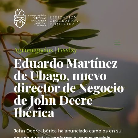
Agronegocios
|
Feedzy
Eduardo Martínez
de Ubago, nuevo
director de Negocio
de John Deere
Ibérica
John Deere Ibérica ha anunciado cambios en su