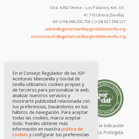
Ctra. A362 Utrera – Los Palacios, Km. 3,5
41.710 Utrera (Sevilla)
tel: (+34) 666.202.756 | (+34) 627.304.127
admin@igpmanzanillaygordaldesevilla.org
comunicación@igpmanzanillaygordaldesevilla.org
En el Consejo Regulador de las IGP
Aceitunas Manzanilla y Gordal de
Sevilla utilizamos cookies propias y
de terceros para personalizar la web,
analizar nuestros servicios y
mostrarte publicidad relacionada con
tus preferencias, basándonos en tus
hábitos de navegación. Para aceptar
todas las cookies, marca aceptar
todo. Puedes obtener más
Calidad certificada por Origen. Sellos de la Indicación
información en nuestra
política de
Geográfica Protegida.
cookies
y configurar tus preferencias