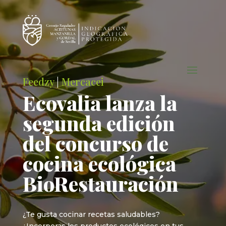
Feedzy
|
Mercacei
Ecovalia lanza la
segunda edición
del concurso de
cocina ecológica
BioRestauración
¿Te gusta cocinar recetas saludables?