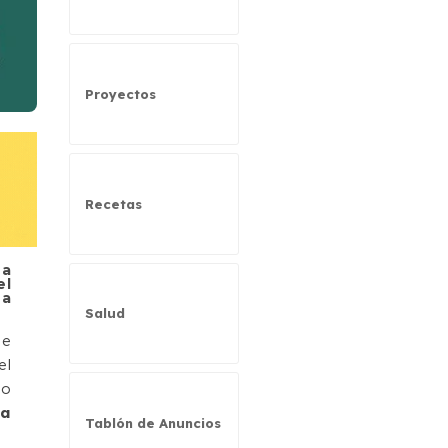
Proyectos
Recetas
na
el
 a
Salud
de
el
mo
da
Tablón de Anuncios