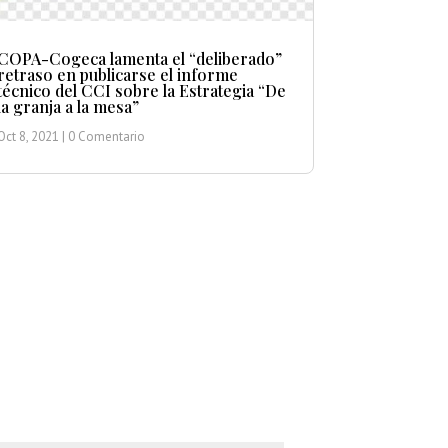
COPA-Cogeca lamenta el “deliberado”
retraso en publicarse el informe
técnico del CCI sobre la Estrategia “De
la granja a la mesa”
Oct 8, 2021
| 0 Comentario