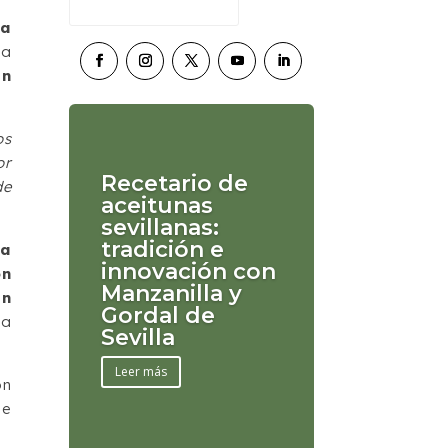
a
 a
en
os
or
Recetario de
de
aceitunas
sevillanas:
tradición e
la
innovación con
ón
Manzanilla y
en
Gordal de
na
Sevilla
Leer más
ón
de