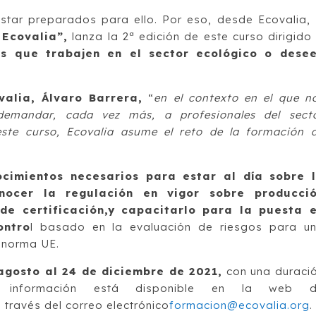
star preparados para ello. Por eso, desde Ecovalia,
Ecovalia”,
lanza la 2ª edición de este curso dirigido
es que trabajen en el sector ecológico o dese
valia, Álvaro Barrera,
“
en el contexto en el que n
emandar, cada vez más, a profesionales del sect
este curso, Ecovalia asume el reto de la formación 
ocimientos necesarios para estar al día sobre 
nocer la regulación en vigor sobre producci
de certificación,y capacitarlo para la puesta 
ontro
l basado en la evaluación de riesgos para u
 norma UE.
agosto al 24 de diciembre de 2021,
con una duraci
a información está disponible en la web 
 través del correo electrónico
formacion@ecovalia.org
.