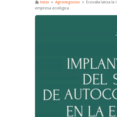
Inicio
Agronegocios
Ecovalia lanza la

9
9
empresa ecológica