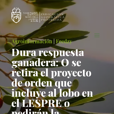
Agroinformación
|
Feedzy
Dura respuesta
ganadera: O se
retira el proyecto
de orden que
incluye al lobo en
el LESPRE o
pedirán la