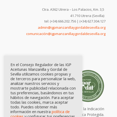
Ctra. A362 Utrera – Los Palacios, Km. 3,5
41.710 Utrera (Sevilla)
tel: (+34) 666.202.756 | (+34) 627.304.127
admin@igpmanzanillaygordaldesevilla.org
comunicación@igpmanzanillaygordaldesevilla.org
En el Consejo Regulador de las IGP
Aceitunas Manzanilla y Gordal de
Sevilla utilizamos cookies propias y
de terceros para personalizar la web,
analizar nuestros servicios y
mostrarte publicidad relacionada con
tus preferencias, basándonos en tus
hábitos de navegación. Para aceptar
todas las cookies, marca aceptar
todo. Puedes obtener más
Calidad certificada por Origen. Sellos de la Indicación
información en nuestra
política de
Geográfica Protegida.
cookies
y configurar tus preferencias