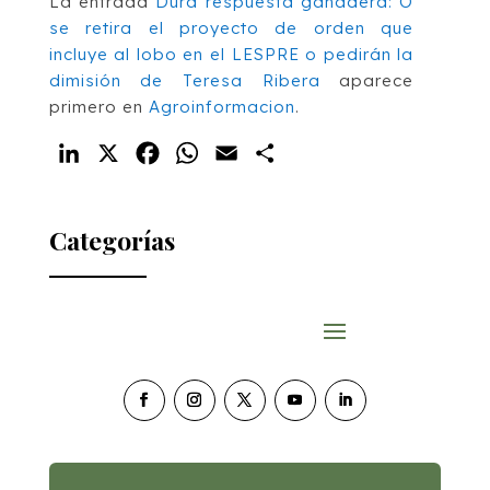
La entrada
Dura respuesta ganadera: O
se retira el proyecto de orden que
incluye al lobo en el LESPRE o pedirán la
dimisión de Teresa Ribera
aparece
primero en
Agroinformacion
.
LinkedIn
X
Facebook
WhatsApp
Email
Compartir
Categorías