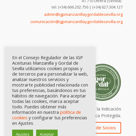
41.710 Utrera (Sevilla)
tel: (+34) 666.202.756 | (+34) 627.304.127
admin@igpmanzanillaygordaldesevilla.org
comunicación@igpmanzanillaygordaldesevilla.org
En el Consejo Regulador de las IGP
Aceitunas Manzanilla y Gordal de
Sevilla utilizamos cookies propias y
de terceros para personalizar la web,
analizar nuestros servicios y
mostrarte publicidad relacionada con
tus preferencias, basándonos en tus
hábitos de navegación. Para aceptar
todas las cookies, marca aceptar
todo. Puedes obtener más
Calidad certificada por Origen. Sellos de la Indicación
información en nuestra
política de
Geográfica Protegida.
cookies
y configurar tus preferencias
en Ajustes.
Zona de Socios
Ajustes
Aceptar