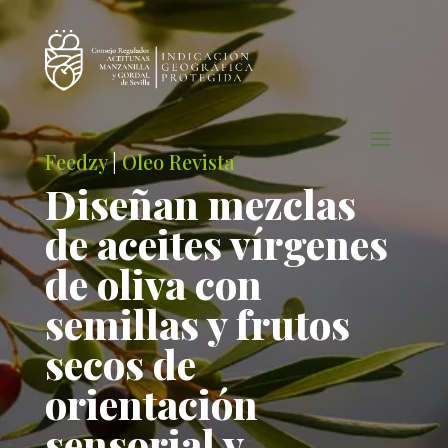
Feedzy
|
Oleo Revista
Diseñan mezclas
de aceites vírgenes
de oliva con
semillas y frutos
secos de
orientación
sensorial y