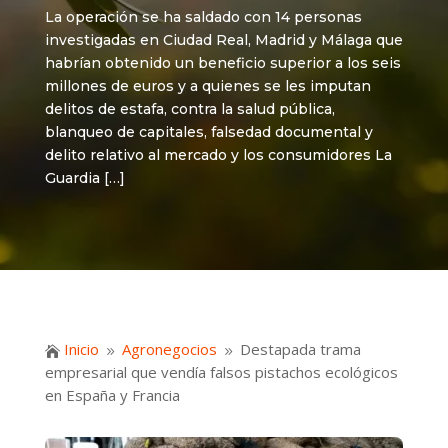
La operación se ha saldado con 14 personas
investigadas en Ciudad Real, Madrid y Málaga que
habrían obtenido un beneficio superior a los seis
millones de euros y a quienes se les imputan
delitos de estafa, contra la salud pública,
blanqueo de capitales, falsedad documental y
delito relativo al mercado y los consumidores La
Guardia […]
Inicio
Agronegocios
Destapada trama

9
9
empresarial que vendía falsos pistachos ecológicos
en España y Francia