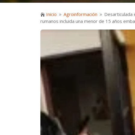
Inicio
Agroinformación
Desarticulada 

9
9
rumanos incluida una menor de 15 años emb