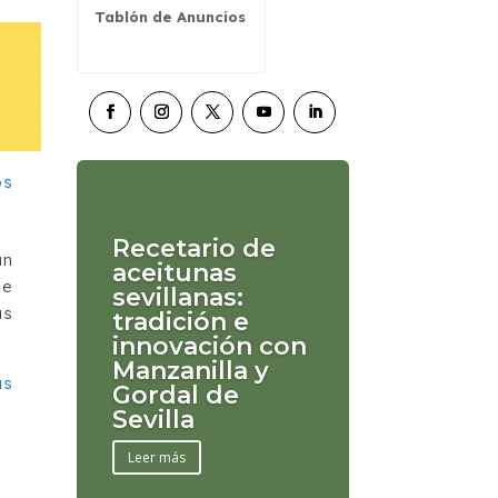
Tablón de Anuncios
Recetario de
an
aceitunas
de
sevillanas:
as
tradición e
innovación con
Manzanilla y
as
Gordal de
Sevilla
Leer más