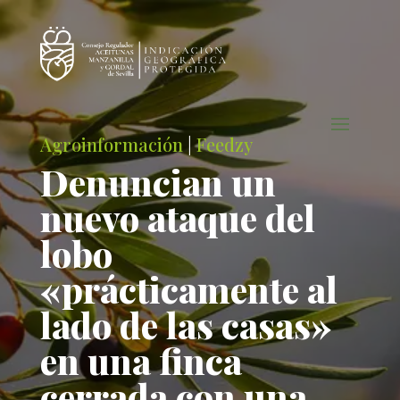
Agroinformación
|
Feedzy
Denuncian un
nuevo ataque del
lobo
«prácticamente al
lado de las casas»
en una finca
cerrada con una