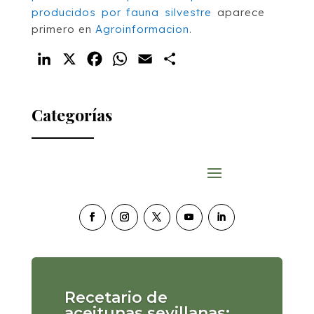
producidos por fauna silvestre
aparece
primero en
Agroinformacion
.
LinkedIn
X
Facebook
WhatsApp
Email
Compartir
Categorías
Recetario de
aceitunas sevillanas: