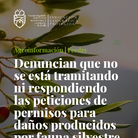
Agroinformación
|
Feedzy
Denuncian que no
se está tramitando
ni respondiendo
las peticiones de
permisos para
daños producidos
por fauna silvestre