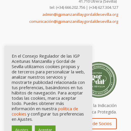
41.710 Utrera (Sevilla)
tel: (+34) 666.202.756 | (+34) 627.304.127
admin@igpmanzanillaygordaldesevilla.org
comunicación@igpmanzanillaygordaldesevilla.org
En el Consejo Regulador de las IGP
Aceitunas Manzanilla y Gordal de
Sevilla utilizamos cookies propias y
de terceros para personalizar la web,
analizar nuestros servicios y
mostrarte publicidad relacionada con
tus preferencias, basándonos en tus
hábitos de navegación. Para aceptar
todas las cookies, marca aceptar
todo. Puedes obtener más
Calidad certificada por Origen. Sellos de la Indicación
información en nuestra
política de
Geográfica Protegida.
cookies
y configurar tus preferencias
en Ajustes.
Zona de Socios
Ajustes
Aceptar