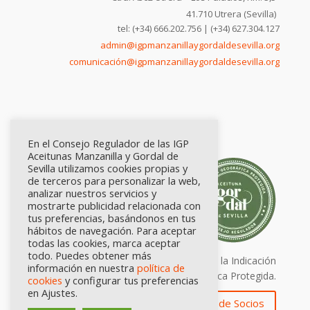
41.710 Utrera (Sevilla)
tel: (+34) 666.202.756 | (+34) 627.304.127
admin@igpmanzanillaygordaldesevilla.org
comunicación@igpmanzanillaygordaldesevilla.org
En el Consejo Regulador de las IGP
Aceitunas Manzanilla y Gordal de
Sevilla utilizamos cookies propias y
de terceros para personalizar la web,
analizar nuestros servicios y
mostrarte publicidad relacionada con
tus preferencias, basándonos en tus
hábitos de navegación. Para aceptar
todas las cookies, marca aceptar
todo. Puedes obtener más
Calidad certificada por Origen. Sellos de la Indicación
información en nuestra
política de
Geográfica Protegida.
cookies
y configurar tus preferencias
en Ajustes.
Zona de Socios