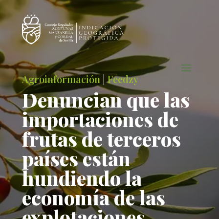
Agroinformación
|
Feedzy
Denuncian que las
importaciones de
frutas de terceros
países están
hundiendo la
economía de las
explotaciones