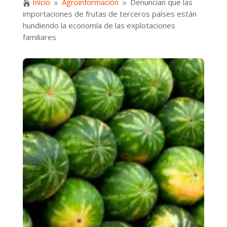
Inicio
Agroinformación
Denuncian que las

9
9
importaciones de frutas de terceros países están
hundiendo la economía de las explotaciones
familiares