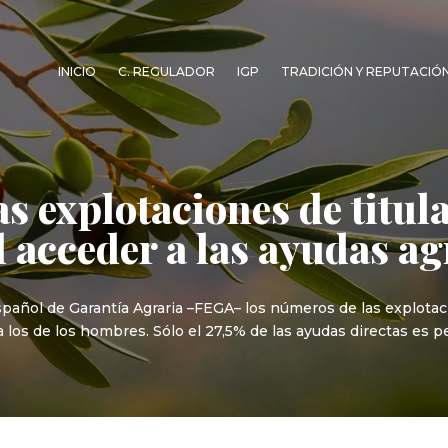
INICIO
C. REGULADOR
IGP
TRADICIÓN Y REPUTACIÓ
s explotaciones de titu
l acceder a las ayudas ag
spañol de Garantía Agraria –FEGA– los números de las explota
los de los hombres. Sólo el 27,5% de las ayudas directas es p