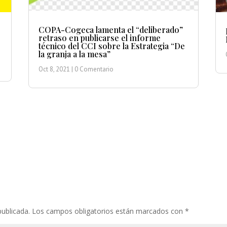
COPA-Cogeca lamenta el “deliberado”
retraso en publicarse el informe
técnico del CCI sobre la Estrategia “De
la granja a la mesa”
Oct 8, 2021
| 0 Comentario
publicada.
Los campos obligatorios están marcados con
*