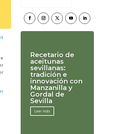
Recetario de
de
aceitunas
er
sevillanas:
or
tradición e
innovación con
Manzanilla y
er
Gordal de
Sevilla
Leer más