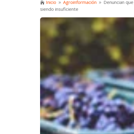
Inicio
Agroinformación
Denuncian que 

9
9
siendo insuficiente