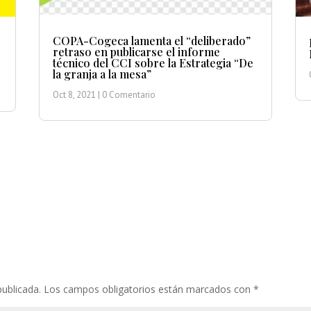
COPA-Cogeca lamenta el “deliberado”
retraso en publicarse el informe
técnico del CCI sobre la Estrategia “De
la granja a la mesa”
Oct 8, 2021
| 0 Comentario
publicada.
Los campos obligatorios están marcados con
*