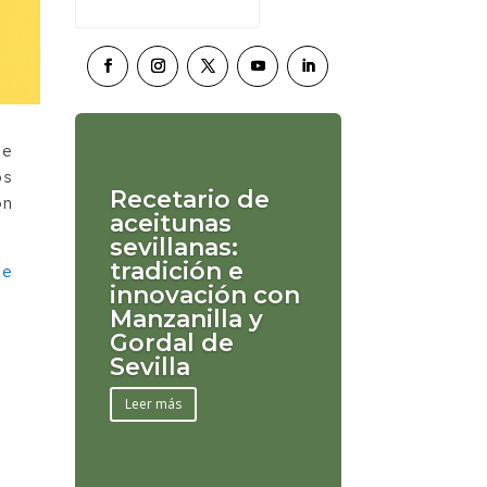
de
os
Recetario de
ón
aceitunas
sevillanas:
tradición e
ue
innovación con
Manzanilla y
Gordal de
Sevilla
Leer más