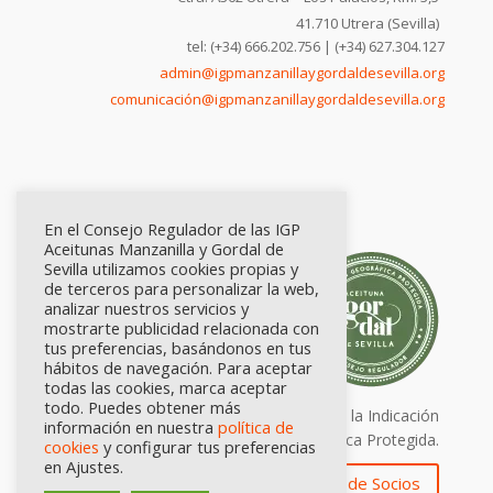
41.710 Utrera (Sevilla)
tel: (+34) 666.202.756 | (+34) 627.304.127
admin@igpmanzanillaygordaldesevilla.org
comunicación@igpmanzanillaygordaldesevilla.org
En el Consejo Regulador de las IGP
Aceitunas Manzanilla y Gordal de
Sevilla utilizamos cookies propias y
de terceros para personalizar la web,
analizar nuestros servicios y
mostrarte publicidad relacionada con
tus preferencias, basándonos en tus
hábitos de navegación. Para aceptar
todas las cookies, marca aceptar
todo. Puedes obtener más
Calidad certificada por Origen. Sellos de la Indicación
información en nuestra
política de
Geográfica Protegida.
cookies
y configurar tus preferencias
en Ajustes.
Zona de Socios