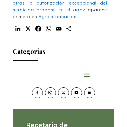
atrás la autorización excepcional del
herbicida propanil en el arroz
aparece
primero en
Agroinformacion
.
LinkedIn
X
Facebook
WhatsApp
Email
Compartir
Categorías
Recetario de