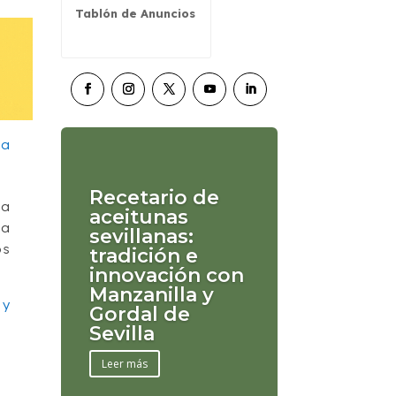
Tablón de Anuncios
Recetario de
na
aceitunas
ta
sevillanas:
os
tradición e
innovación con
Manzanilla y
 y
Gordal de
Sevilla
Leer más