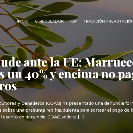
INICIO
C. REGULADOR
IGP
TRADICIÓN Y REPUTACIÓ
aude ante la UE: Marrue
s un 40% y encima no pa
ros
cultores y Ganaderos (COAG) ha presentado una denuncia form
os sobre una presunta red fraudulenta para sortear el pago de 
 escrito de denuncia, COAG solicita […]