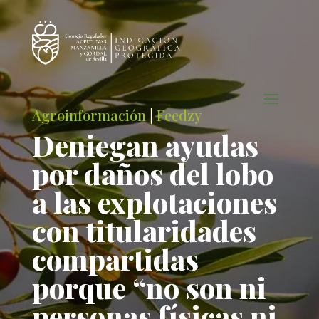
Agroinformación
|
Feedzy
Deniegan ayudas
por daños del lobo
a las explotaciones
con titularidades
compartidas
porque “no son ni
personas físicas ni