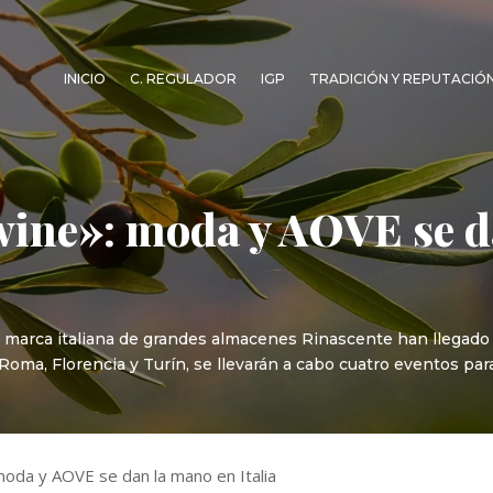
INICIO
C. REGULADOR
IGP
TRADICIÓN Y REPUTACIÓ
wine»: moda y AOVE se d
 la marca italiana de grandes almacenes Rinascente han llegado
oma, Florencia y Turín, se llevarán a cabo cuatro eventos para 
moda y AOVE se dan la mano en Italia