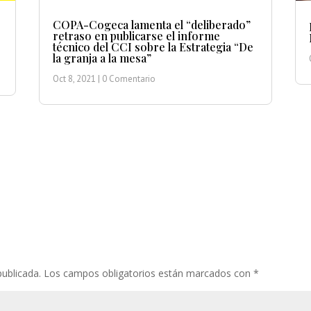
COPA-Cogeca lamenta el “deliberado”
retraso en publicarse el informe
técnico del CCI sobre la Estrategia “De
la granja a la mesa”
Oct 8, 2021
| 0 Comentario
publicada.
Los campos obligatorios están marcados con
*