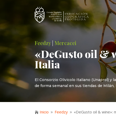
Feedzy
|
Mercacei
«DeGusto oil & 
Italia
El Consorzio Olivicolo Italiano (Unaprol) y
de forma semanal en sus tiendas de Milán, R
Inicio
Feedzy
«DeGusto oil & wine»: 

9
9