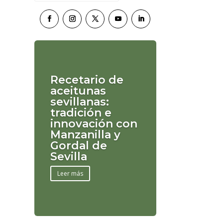
Recetario de
aceitunas
sevillanas:
tradición e
innovación con
Manzanilla y
Gordal de
Sevilla
Leer más