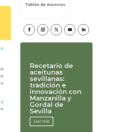
Tablón de Anuncios
Recetario de
ta
aceitunas
la
sevillanas:
es
tradición e
innovación con
Manzanilla y
 y
Gordal de
en
Sevilla
Leer más