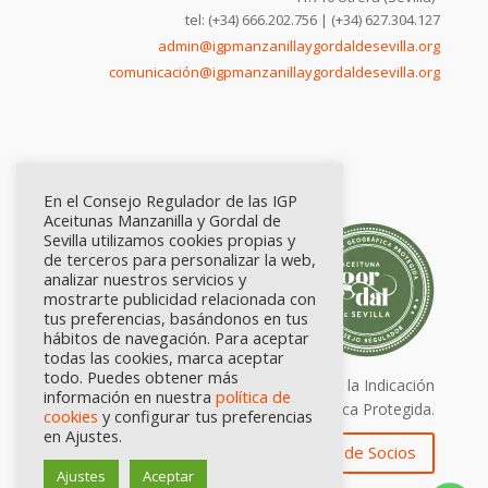
tel: (+34) 666.202.756 | (+34) 627.304.127
admin@igpmanzanillaygordaldesevilla.org
comunicación@igpmanzanillaygordaldesevilla.org
En el Consejo Regulador de las IGP
Aceitunas Manzanilla y Gordal de
Sevilla utilizamos cookies propias y
de terceros para personalizar la web,
analizar nuestros servicios y
mostrarte publicidad relacionada con
tus preferencias, basándonos en tus
hábitos de navegación. Para aceptar
todas las cookies, marca aceptar
todo. Puedes obtener más
Calidad certificada por Origen. Sellos de la Indicación
información en nuestra
política de
Geográfica Protegida.
cookies
y configurar tus preferencias
en Ajustes.
Zona de Socios
Ajustes
Aceptar