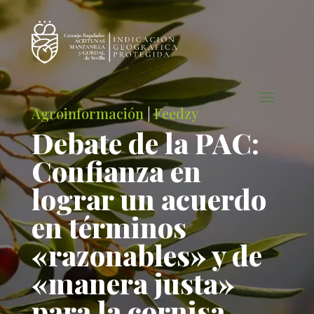
Agroinformación
|
Feedzy
Debate de la PAC:
Confianza en
lograr un acuerdo
en términos
«razonables» y de
«manera justa»
para la cornisa