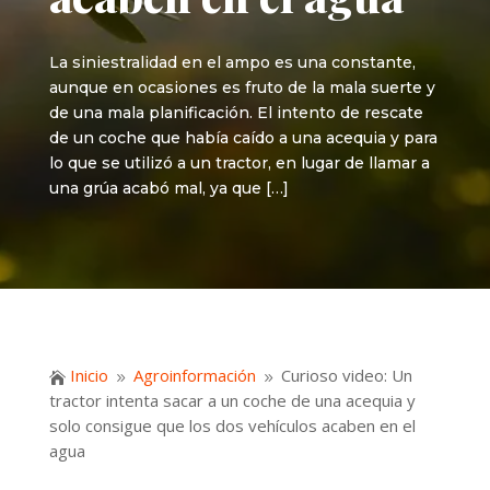
La siniestralidad en el ampo es una constante,
aunque en ocasiones es fruto de la mala suerte y
de una mala planificación. El intento de rescate
de un coche que había caído a una acequia y para
lo que se utilizó a un tractor, en lugar de llamar a
una grúa acabó mal, ya que […]
Inicio
Agroinformación
Curioso video: Un

9
9
tractor intenta sacar a un coche de una acequia y
solo consigue que los dos vehículos acaben en el
agua