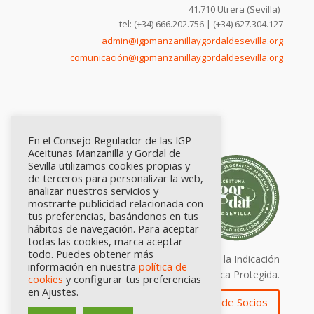
41.710 Utrera (Sevilla)
tel: (+34) 666.202.756 | (+34) 627.304.127
admin@igpmanzanillaygordaldesevilla.org
comunicación@igpmanzanillaygordaldesevilla.org
En el Consejo Regulador de las IGP
Aceitunas Manzanilla y Gordal de
Sevilla utilizamos cookies propias y
de terceros para personalizar la web,
analizar nuestros servicios y
mostrarte publicidad relacionada con
tus preferencias, basándonos en tus
hábitos de navegación. Para aceptar
todas las cookies, marca aceptar
todo. Puedes obtener más
Calidad certificada por Origen. Sellos de la Indicación
información en nuestra
política de
Geográfica Protegida.
cookies
y configurar tus preferencias
en Ajustes.
Zona de Socios