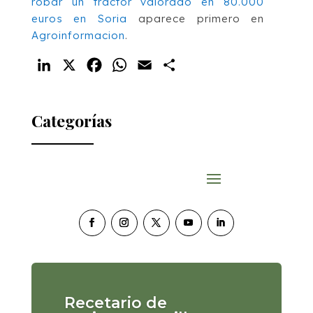
robar un tractor valorado en 80.000
euros en Soria
aparece primero en
Agroinformacion
.
LinkedIn
X
Facebook
WhatsApp
Email
Compartir
Categorías
Recetario de