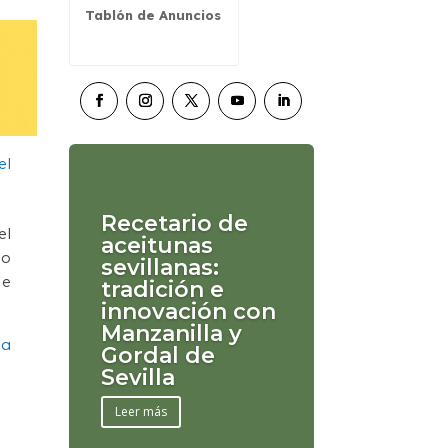
Tablón de Anuncios
Recetario de
el
aceitunas
do
sevillanas:
 e
tradición e
innovación con
Manzanilla y
la
Gordal de
Sevilla
Leer más