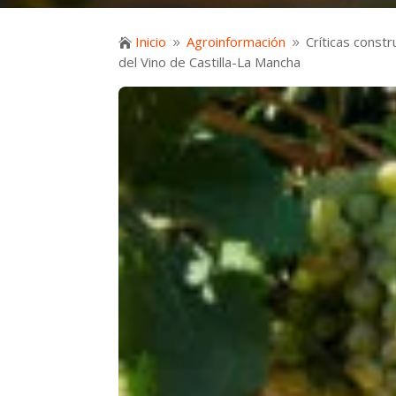
Inicio
Agroinformación
Críticas constr

9
9
del Vino de Castilla-La Mancha