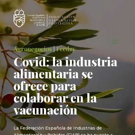
Agronegocios
|
Feedzy
Covid: la industria
alimentaria se
ofrece para
colaborar en la
vacunación
La Federación Española de Industrias de