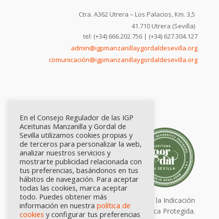
Ctra. A362 Utrera – Los Palacios, Km. 3,5
41.710 Utrera (Sevilla)
tel: (+34) 666.202.756 | (+34) 627.304.127
admin@igpmanzanillaygordaldesevilla.org
comunicación@igpmanzanillaygordaldesevilla.org
En el Consejo Regulador de las IGP
Aceitunas Manzanilla y Gordal de
Sevilla utilizamos cookies propias y
de terceros para personalizar la web,
analizar nuestros servicios y
mostrarte publicidad relacionada con
tus preferencias, basándonos en tus
hábitos de navegación. Para aceptar
todas las cookies, marca aceptar
todo. Puedes obtener más
Calidad certificada por Origen. Sellos de la Indicación
información en nuestra
política de
Geográfica Protegida.
cookies
y configurar tus preferencias