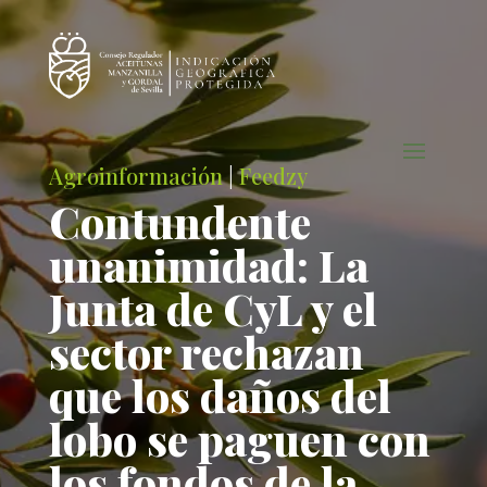
Agroinformación
|
Feedzy
Contundente
unanimidad: La
Junta de CyL y el
sector rechazan
que los daños del
lobo se paguen con
los fondos de la