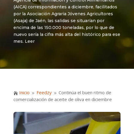
Agencia de Información y Control Alimentarios
(AICA) correspondientes a diciembre, facilitados
por la Asociación Agraria Jóvenes Agricultores
(Asaja) de Jaén, las salidas se situarían por
encima de las 150.000 toneladas, por lo que de
nuevo sería la cifra más alta del histórico para ese
mes. Leer
Inicio
Feedzy
Continúa el buen ritmo de

9
9
comercialización de aceite de oliva en diciembre