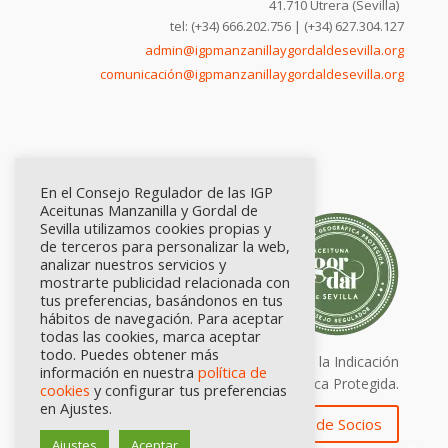
41.710 Utrera (Sevilla)
tel: (+34) 666.202.756 | (+34) 627.304.127
admin@igpmanzanillaygordaldesevilla.org
comunicación@igpmanzanillaygordaldesevilla.org
En el Consejo Regulador de las IGP
Aceitunas Manzanilla y Gordal de
Sevilla utilizamos cookies propias y
de terceros para personalizar la web,
analizar nuestros servicios y
mostrarte publicidad relacionada con
tus preferencias, basándonos en tus
hábitos de navegación. Para aceptar
todas las cookies, marca aceptar
todo. Puedes obtener más
Calidad certificada por Origen. Sellos de la Indicación
información en nuestra
política de
Geográfica Protegida.
cookies
y configurar tus preferencias
en Ajustes.
Zona de Socios
Ajustes
Aceptar