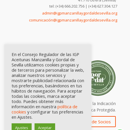
41.710 Utrera (Sevilla)
tel: (+34) 666.202.756 | (+34) 627.304.127
admin@igpmanzanillaygordaldesevilla.org
comunicación@igpmanzanillaygordaldesevilla.org
En el Consejo Regulador de las IGP
Aceitunas Manzanilla y Gordal de
Sevilla utilizamos cookies propias y
de terceros para personalizar la web,
analizar nuestros servicios y
mostrarte publicidad relacionada con
tus preferencias, basándonos en tus
hábitos de navegación. Para aceptar
todas las cookies, marca aceptar
todo. Puedes obtener más
Calidad certificada por Origen. Sellos de la Indicación
información en nuestra
política de
Geográfica Protegida.
cookies
y configurar tus preferencias
en Ajustes.
Zona de Socios
Ajustes
Aceptar