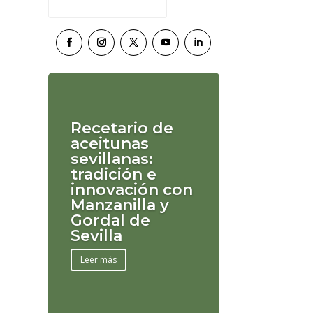
Recetario de
aceitunas
sevillanas:
tradición e
innovación con
Manzanilla y
Gordal de
Sevilla
Leer más