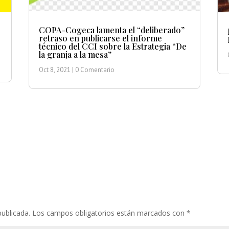
COPA-Cogeca lamenta el “deliberado”
retraso en publicarse el informe
técnico del CCI sobre la Estrategia “De
la granja a la mesa”
Oct 8, 2021
| 0 Comentario
publicada.
Los campos obligatorios están marcados con
*