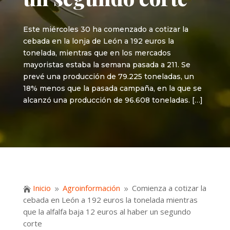
Este miércoles 30 ha comenzado a cotizar la
cebada en la lonja de León a 192 euros la
tonelada, mientras que en los mercados
mayoristas estaba la semana pasada a 211. Se
prevé una producción de 79.225 toneladas, un
18% menos que la pasada campaña, en la que se
alcanzó una producción de 96.608 toneladas. […]
Inicio
Agroinformación
Comienza a cotizar la

9
9
cebada en León a 192 euros la tonelada mientras
que la alfalfa baja 12 euros al haber un segundo
corte