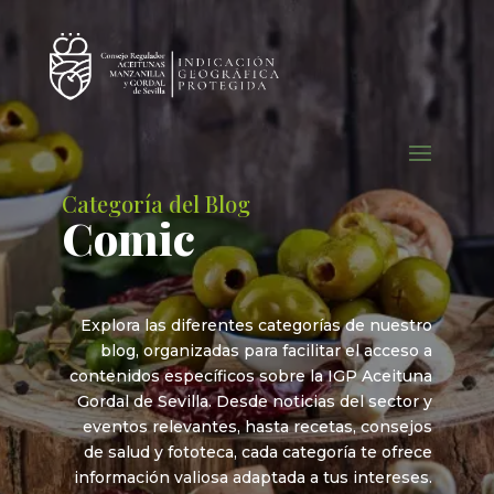
Categoría del Blog
Comic
Explora las diferentes categorías de nuestro
blog, organizadas para facilitar el acceso a
contenidos específicos sobre la IGP Aceituna
Gordal de Sevilla. Desde noticias del sector y
eventos relevantes, hasta recetas, consejos
de salud y fototeca, cada categoría te ofrece
información valiosa adaptada a tus intereses.