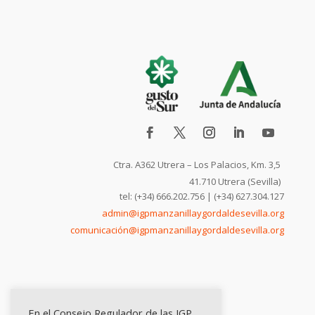
Ctra. A362 Utrera – Los Palacios, Km. 3,5
41.710 Utrera (Sevilla)
tel: (+34) 666.202.756 | (+34) 627.304.127
admin@igpmanzanillaygordaldesevilla.org
comunicación@igpmanzanillaygordaldesevilla.org
En el Consejo Regulador de las IGP