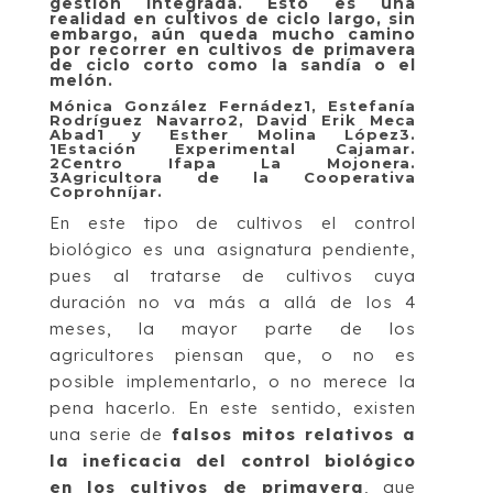
gestión integrada. Esto es una
realidad en cultivos de ciclo largo, sin
embargo, aún queda mucho camino
por recorrer en cultivos de primavera
de ciclo corto como la sandía o el
melón.
Mónica González Fernádez1, Estefanía
Rodríguez Navarro2, David Erik Meca
Abad1 y Esther Molina López3.
1
Estación Experimental Cajamar.
2
Centro Ifapa La Mojonera.
3
Agricultora de la Cooperativa
Coprohníjar.
En este tipo de cultivos el control
biológico es una asignatura pendiente,
pues al tratarse de cultivos cuya
duración no va más a allá de los 4
meses, la mayor parte de los
agricultores piensan que, o no es
posible implementarlo, o no merece la
pena hacerlo. En este sentido, existen
una serie de
falsos mitos relativos a
la ineficacia del control biológico
en los cultivos de primavera
, que