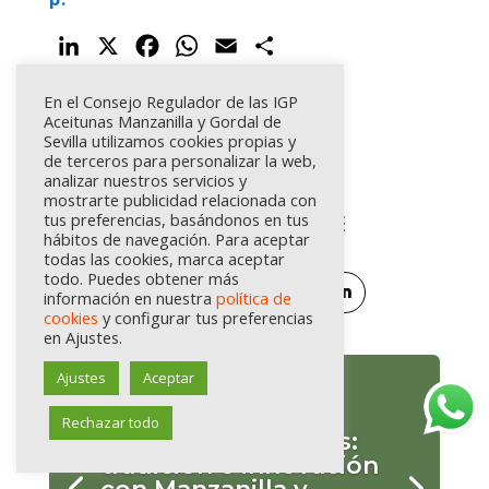
LinkedIn
X
Facebook
WhatsApp
Email
Compartir
En el Consejo Regulador de las IGP
Aceitunas Manzanilla y Gordal de
Categorías
Sevilla utilizamos cookies propias y
de terceros para personalizar la web,
analizar nuestros servicios y
mostrarte publicidad relacionada con
tus preferencias, basándonos en tus
hábitos de navegación. Para aceptar
todas las cookies, marca aceptar
todo. Puedes obtener más
información en nuestra
política de
cookies
y configurar tus preferencias
en Ajustes.
Ajustes
Aceptar
Recetario de
Rechazar todo
aceitunas sevillanas:
tradición e innovación