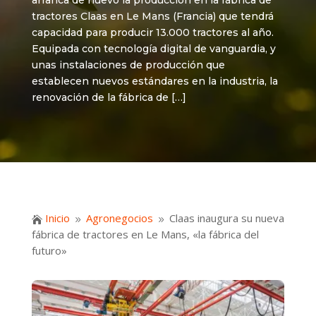
arranca de nuevo la producción en la fábrica de
tractores Claas en Le Mans (Francia) que tendrá
capacidad para producir 13.000 tractores al año.
Equipada con tecnología digital de vanguardia, y
unas instalaciones de producción que
establecen nuevos estándares en la industria, la
renovación de la fábrica de […]
Inicio
Agronegocios
Claas inaugura su nueva

9
9
fábrica de tractores en Le Mans, «la fábrica del
futuro»