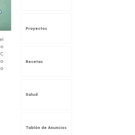
Proyectos
el
on
EC
do
Recetas
do
Salud
Tablón de Anuncios