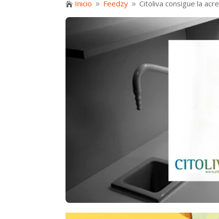
Inicio
Feedzy
Citoliva consigue la acr

9
9