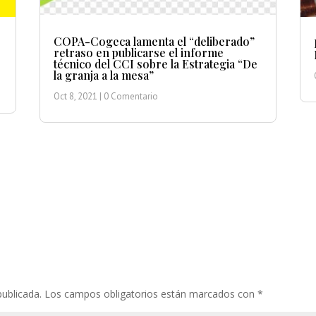
COPA-Cogeca lamenta el “deliberado”
retraso en publicarse el informe
técnico del CCI sobre la Estrategia “De
la granja a la mesa”
Oct 8, 2021
| 0 Comentario
publicada.
Los campos obligatorios están marcados con
*