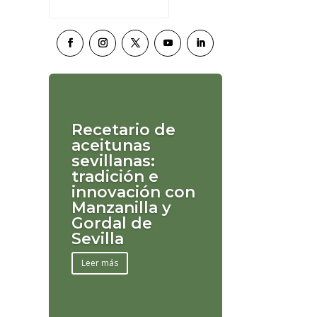
Recetario de
aceitunas
sevillanas:
tradición e
innovación con
Manzanilla y
Gordal de
Sevilla
Leer más